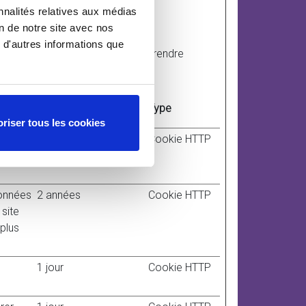
nnalités relatives aux médias
on de notre site avec nos
 d'autres informations que
tions de manière anonyme, à comprendre
Durée maximale de
Type
conservation
riser tous les cookies
érer
2 années
Cookie HTTP
siteur
données
2 années
Cookie HTTP
 site
 plus
1 jour
Cookie HTTP