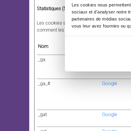
Les cookies nous permettent d
Statistiques (5)
sociaux et d'analyser notre t
partenaires de médias sociaux
Les cookies statistiques aident les propriéta
vous leur avez fournies ou qu'
comment les visiteurs interagissent avec les 
Nom
Fournisseur
_ga
Google
_ga_#
Google
_gat
Google