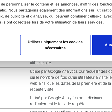
e personnaliser le contenu et les annonces, d'offrir des fonctio
rafic. Nous partageons également des informations sur l'utilisati
, de publicité et d'analyse, qui peuvent combiner celles-ci avec
ires du site Web, par la collecte et la communication d'informa
ils ont collectées lors de votre utilisation de leurs services.
sites Web.
Finalité
Utiliser uniquement les cookies
Auto
nécessaires
Enregistre un identifiant unique utilisé pour gén
des données statistiques sur la façon dont le vi
utilise le site.
Utilisé par Google Analytics our recueillir des 
sur le nombre de fois qu'un utilisateur a visité le
web ainsi que les dates de la première et de la
récente visite.
Utilisé par Google Analytics pour diminuer
radicalement le taux de requêtes