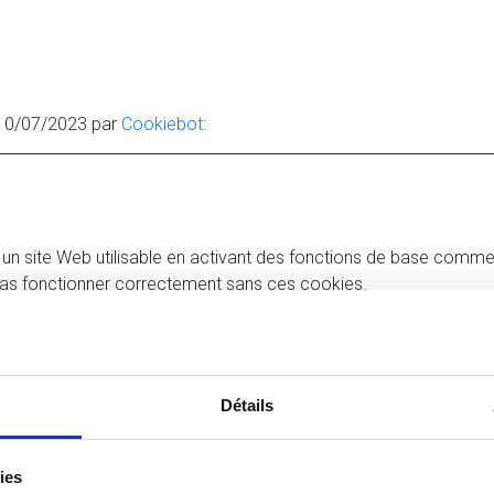
e 10/07/2023 par
Cookiebot
:
un site Web utilisable en activant des fonctions de base comme
pas fonctionner correctement sans ces cookies.
Finalité
Stocke l'autorisation d'utilisation de cookies po
Détails
domaine actuel par l'utilisateur
ies