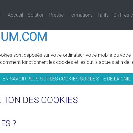
d
(current)
Accueil
Solution
Presse
Formations
Tarifs
Chiffres 
IUM.COM
es sont déposés sur votre ordinateur, votre mobile ou votre tabl
comment fonctionnent les cookies et les outils actuels afin de l
EN SAVOIR PLUS SUR LES COOKIES SUR LE SITE DE LA CNIL
TION DES COOKIES
ES ?